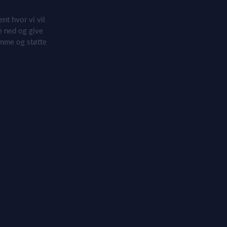
ent hvor vi vil
e ned og give
omme og støtte