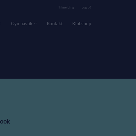
Tilmelding
Log på
r
Gymnastik
Kontakt
Klubshop
book