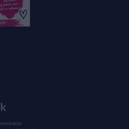
ik
peinstruktør