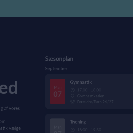
Sæsonplan
September
ed
Gymnastik
Man
17:00 - 18:00
07
Gymnastiksalen
Forældre/Barn 26/27
lg af vores
com
Træning
Man
astik vælge
18:00 - 19:30