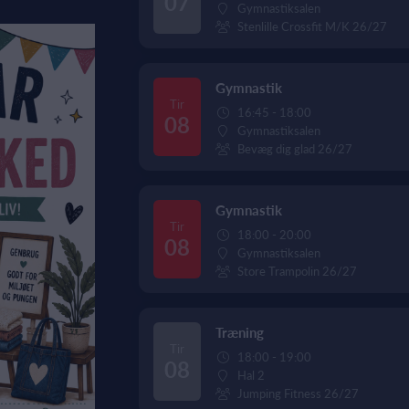
07
Gymnastiksalen
Stenlille Crossfit M/K 26/27
Gymnastik
Tir
16:45 - 18:00
08
Gymnastiksalen
Bevæg dig glad 26/27
Gymnastik
Tir
18:00 - 20:00
08
Gymnastiksalen
Store Trampolin 26/27
Træning
Tir
18:00 - 19:00
08
Hal 2
Jumping Fitness 26/27